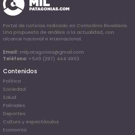
Portal de noticias radicado en Comodoro Rivadavia.
Una propuesta de análisis a la actualidad, con
alcance nacional e internacional.
Email:
milpatagonias@gmail.com
Teléfono:
+549 (297) 444 4953
Contenidos
Política
Sociedad
Salud
Policiales
Deportes
Cultura y espectáculos
Economía