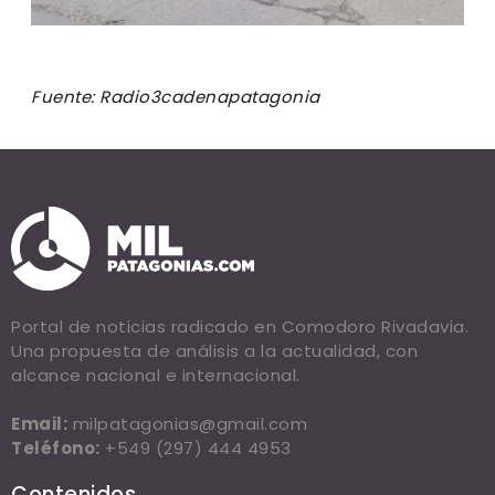
Fuente: Radio3cadenapatagonia
Portal de noticias radicado en Comodoro Rivadavia.
Una propuesta de análisis a la actualidad, con
alcance nacional e internacional.
Email:
milpatagonias@gmail.com
Teléfono:
+549 (297) 444 4953
Contenidos