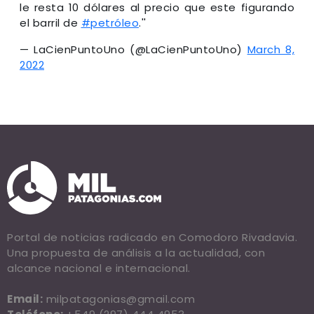
le resta 10 dólares al precio que este figurando
el barril de
#petróleo
.''
— LaCienPuntoUno (@LaCienPuntoUno)
March 8,
2022
Portal de noticias radicado en Comodoro Rivadavia.
Una propuesta de análisis a la actualidad, con
alcance nacional e internacional.
Email:
milpatagonias@gmail.com