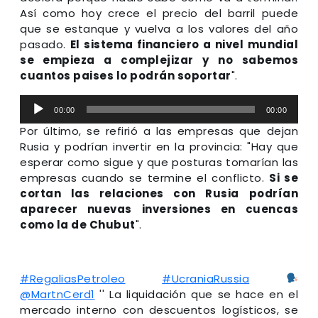
Así como hoy crece el precio del barril puede
que se estanque y vuelva a los valores del año
pasado.
El sistema financiero a nivel mundial
se empieza a complejizar y no sabemos
cuantos paises lo podrán soportar
".
Reproductor
00:00
00:00
de
Por último, se refirió a las empresas que dejan
audio
Rusia y podrían invertir en la provincia: "Hay que
esperar como sigue y que posturas tomarían las
empresas cuando se termine el conflicto.
Si se
cortan las relaciones con Rusia podrían
aparecer nuevas inversiones en cuencas
como la de Chubut
".
#RegaliasPetroleo
#UcraniaRussia
@MartnCerd1
'' La liquidación que se hace en el
mercado interno con descuentos logísticos, se