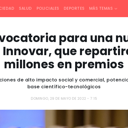
CIEDAD
SALUD
POLICIALES
DEPORTES
MÁS TEMAS
nvocatoria para una n
 Innovar, que reparti
millones en premios
iones de alto impacto social y comercial, poten
base científico-tecnológicos
DOMINGO, 29 DE MAYO DE 2022 - 7:15