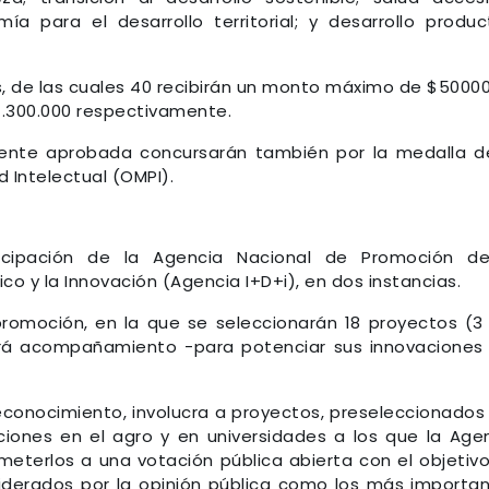
ía para el desarrollo territorial; y desarrollo produc
es, de las cuales 40 recibirán un monto máximo de $50000
$1.300.000 respectivamente.
tente aprobada concursarán también por la medalla d
 Intelectual (OMPI).
icipación de la Agencia Nacional de Promoción de
ico y la Innovación (Agencia I+D+i), en dos instancias.
promoción, en la que se seleccionarán 18 proyectos (3
erá acompañamiento -para potenciar sus innovaciones
 reconocimiento, involucra a proyectos, preseleccionados
aciones en el agro y en universidades a los que la Age
meterlos a una votación pública abierta con el objetiv
nsiderados por la opinión pública como los más importa