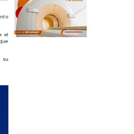
ento
e el
 que
, su