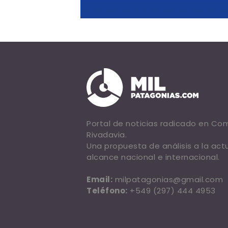
Portal de noticias radicado en C
Rivadavia.
Una propuesta de análisis a la act
alcance nacional e internacional.
Email:
milpatagonias@gmail.com
Teléfono:
+549 (297) 444 4953