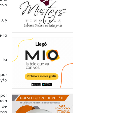
tivo
0, y
e la
 la
 por
 y/o
 por
ncia
o de
ntes