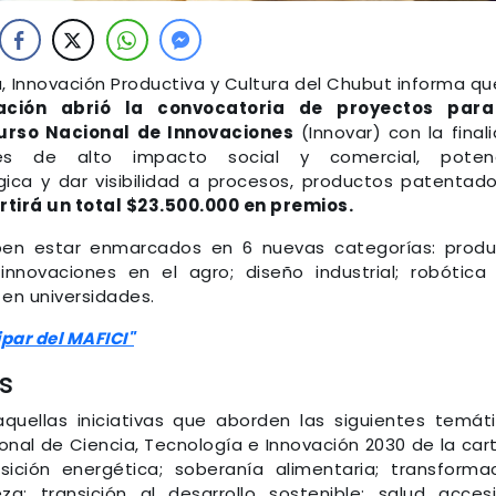
a, Innovación Productiva y Cultura del Chubut informa q
ación abrió la convocatoria de proyectos para
urso Nacional de Innovaciones
(Innovar) con la final
es de alto impacto social y comercial, potenc
ca y dar visibilidad a procesos, productos patentad
rtirá un total $23.500.000 en premios.
eben estar enmarcados en 6 nuevas categorías: prod
 innovaciones en el agro; diseño industrial; robótica
s en universidades.
ipar del MAFICI"
s
quellas iniciativas que aborden las siguientes temát
ional de Ciencia, Tecnología e Innovación 2030 de la car
ansición energética; soberanía alimentaria; transforma
za; transición al desarrollo sostenible; salud accesi