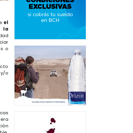
ue
el
 la
idad
iar
os o
ucto
 y/o
icas
tera
ción
ble,