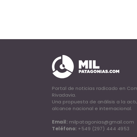
Portal de noticias radicado en C
Rivadavia.
Una propuesta de análisis a la act
alcance nacional e internacional.
Email:
milpatagonias@gmail.com
Teléfono:
+549 (297) 444 4953