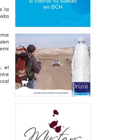
e la
nida
alma
uien
emi
, el
ente
ocal