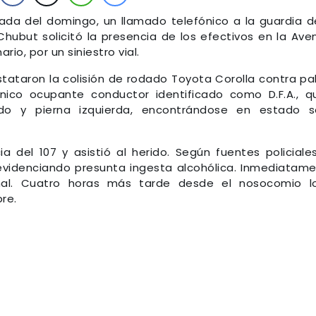
ada del domingo, un llamado telefónico a la guardia d
 Chubut solicitó la presencia de los efectivos en la Ave
rio, por un siniestro vial.
onstataron la colisión de rodado Toyota Corolla contra p
único ocupante conductor identificado como D.F.A., q
do y pierna izquierda, encontrándose en estado s
 del 107 y asistió al herido. Según fuentes policiales
evidenciando presunta ingesta alcohólica. Inmediatam
onal. Cuatro horas más tarde desde el nosocomio l
re.