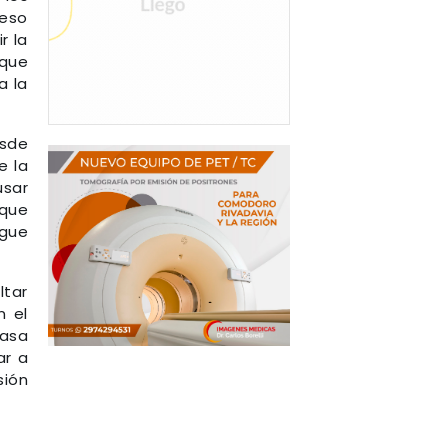
 eso
r la
rque
a la
esde
e la
usar
 que
igue
ltar
n el
pasa
ar a
sión