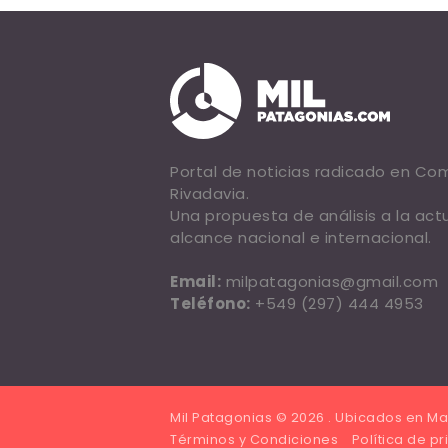
Portal de noticias radicado en C
Rivadavia.
Una propuesta de análisis a la act
alcance nacional e internacional.
Email:
milpatagonias@gmail.com
Teléfono:
+549 (297) 444 4953
Mil Patagonias © 2026 . Ubicados en Ma
Términos y Condiciones
Política de p