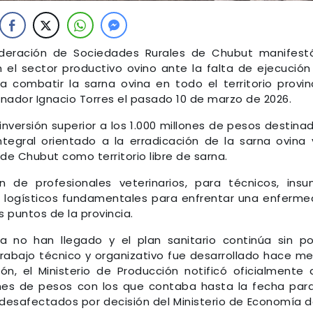
deración de Sociedades Rurales de Chubut manifest
el sector productivo ovino ante la falta de ejecución
 a combatir la sarna ovina en todo el territorio provinc
nador Ignacio Torres el pasado 10 de marzo de 2026.
inversión superior a los 1.000 millones de pesos destina
egral orientado a la erradicación de la sarna ovina 
de Chubut como territorio libre de sarna.
n de profesionales veterinarios, para técnicos, ins
os logísticos fundamentales para enfrentar una enferm
 puntos de la provincia.
 no han llegado y el plan sanitario continúa sin p
rabajo técnico y organizativo fue desarrollado hace m
ón, el Ministerio de Producción notificó oficialmente 
ones de pesos con los que contaba hasta la fecha par
desafectados por decisión del Ministerio de Economía d