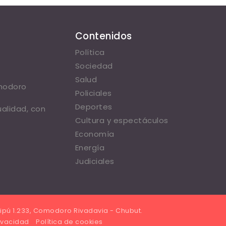
Contenidos
Política
Sociedad
Salud
omodoro
Policiales
Deportes
ualidad, con
Cultura y espectáculos
Economía
Energía
Judiciales
ipú 1.233, Comodoro Rivadavia - Chubut.
rivacidad
Política de cookies