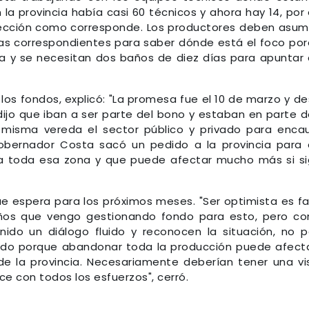
 la provincia había casi 60 técnicos y ahora hay 14, por
pección como corresponde. Los productores deben asumi
ias correspondientes para saber dónde está el foco po
ra y se necesitan dos baños de diez días para apuntar 
los fondos, explicó: "La promesa fue el 10 de marzo y d
dijo que iban a ser parte del bono y estaban en parte d
a misma vereda el sector público y privado para enca
Gobernador Costa sacó un pedido a la provincia para
 a toda esa zona y que puede afectar mucho más si s
que espera para los próximos meses. "Ser optimista es fa
os que vengo gestionando fondo para esto, pero co
nido un diálogo fluido y reconocen la situación, no 
ado porque abandonar toda la producción puede afect
de la provincia. Necesariamente deberían tener una vi
ce con todos los esfuerzos", cerró.