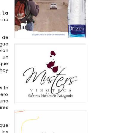
 La
e no
o de
igue
ían
ó un
 que
 hoy
s la
pero
 una
ires
 que
 los