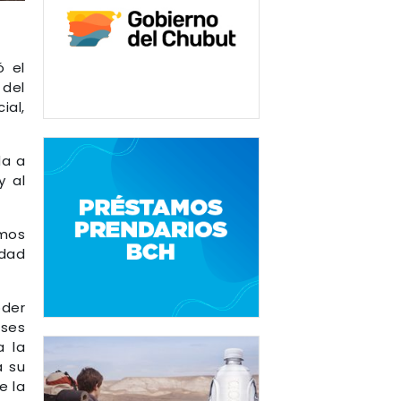
ó el
 del
ial,
da a
y al
umos
edad
oder
eses
a la
a su
e la