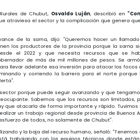
 Rurales de Chubut,
Osvaldo Luján
, describió en
"Con
que atraviesa el sector y la complicación que genera qu
avance de la sarna, dijo: "Queremos hacer un llamad
nen los productores de la provincia porque la sarna s
esde el 2022 y que necesita recursos que se hab
obernador de más de mil millones de pesos. Se arm
ra llevar adelante esa inversión para atacar los focos
minando y corriendo la barrera para el norte porque
erta".
l sector porque puede seguir avanzando y que tengamo
eocupante. Sabemos que los recursos son limitados, 
ay que atacarla de forma importante y rápido. Tuvimos
ealizar un trabajo regional desde provincia de Buenos A
 esfuerzo de todos, no solamente de Chubut".
lizando y la baja del recurso humano, señaló: "Tenemos
stá trabajando con los equipos técnicos donde están