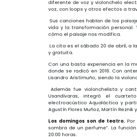
diferente de voz y violonchelo elec
voz, con loops y otros efectos a tr
Sus canciones hablan de los paisaj
vida y la transformación personal.
cómo el paisaje nos modifica.
La cita es el sábado 20 de abril, a l
y gratuita.
Con una basta experiencia en la mús
donde se radicó en 2016.
Con anter
Lisandro Aristimuño, siendo la violon
Además fue violonchelista y can
Usandivaras, integró el cuarte
electroacústico Aqualáctica y part
Agustín Flores Muñoz, Martín Reznik 
Los domingos son de teatro.
Por 
sombra de un perfume”. La función s
20:00 horas.