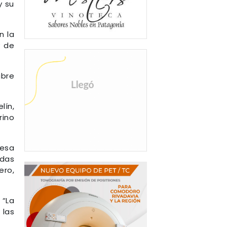
y su
n la
y de
ibre
lín,
rino
resa
das
ero,
 “La
 las