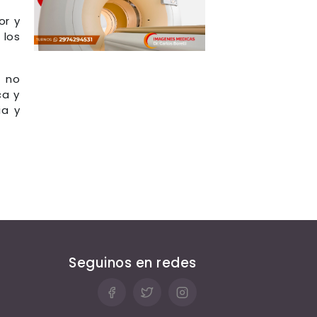
or y
 los
o no
ca y
ia y
Seguinos en redes