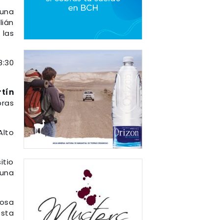
 una
lián
 las
8:30
rtín
bras
Alto
itio
 una
mosa
esta