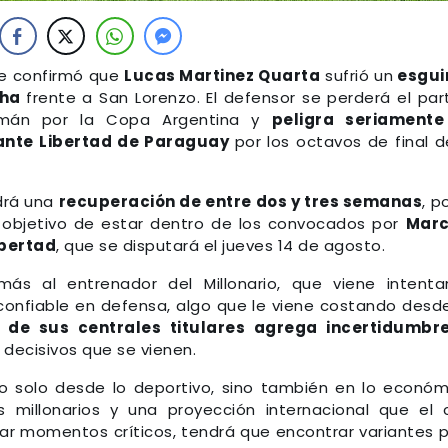
se confirmó que
Lucas Martinez Quarta
sufrió un
esgui
cha
frente a San Lorenzo. El defensor se perderá el par
umán por la Copa Argentina y
peligra seriamente
 ante Libertad de Paraguay
por los octavos de final d
drá una
recuperación de entre dos y tres semanas
, p
 objetivo de estar dentro de los convocados por
Marc
ibertad
, que se disputará el jueves 14 de agosto.
más al entrenador del Millonario, que viene intent
confiable en defensa, algo que le viene costando desd
 de sus centrales titulares agrega incertidumbre
 decisivos que se vienen.
no solo desde lo deportivo, sino también en lo económ
 millonarios y una proyección internacional que el 
ear momentos críticos, tendrá que encontrar variantes 