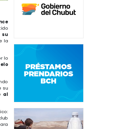
nce
tido
 su
e la
or lo
elo
ando
e su
 al
ico:
club
para