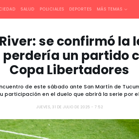
CIEDAD
SALUD
POLICIALES
DEPORTES
MÁS TEMAS
iver: se confirmó la 
e perdería un partido 
Copa Libertadores
 encuentro de este sábado ante San Martín de Tucu
 participación en el duelo que abrirá la serie por e
JUEVES, 31 DE JULIO DE 2025 - 7:52