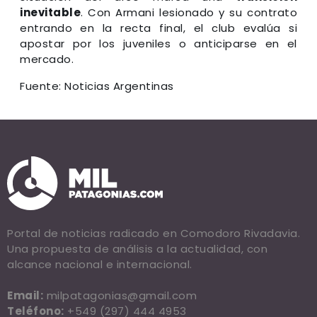
inevitable
. Con Armani lesionado y su contrato
entrando en la recta final, el club evalúa si
apostar por los juveniles o anticiparse en el
mercado.
Fuente: Noticias Argentinas
Portal de noticias radicado en Comodoro Rivadavia.
Una propuesta de análisis a la actualidad, con
alcance nacional e internacional.
Email:
milpatagonias@gmail.com
Teléfono:
+549 (297) 444 4953