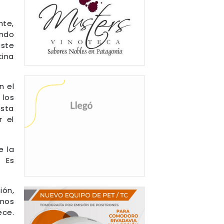
nte,
ando
este
tina
n el
 los
sta
r el
e la
. Es
ión,
 nos
ce.