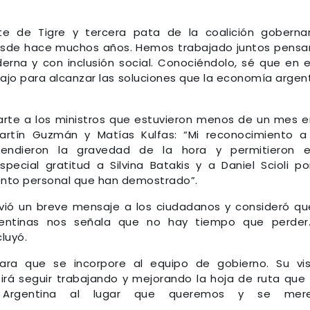
te de Tigre y tercera pata de la coalición goberna
desde hace muchos años. Hemos trabajado juntos pens
erna y con inclusión social. Conociéndolo, sé que en 
jo para alcanzar las soluciones que la economía argen
arte a los ministros que estuvieron menos de un mes e
Martín Guzmán y Matías Kulfas: “Mi reconocimiento a
rendieron la gravedad de la hora y permitieron e
pecial gratitud a Silvina Batakis y a Daniel Scioli po
ento personal que han demostrado”.
envió un breve mensaje a los ciudadanos y consideró qu
gentinas nos señala que no hay tiempo que perder
luyó.
ra que se incorpore al equipo de gobierno. Su vis
irá seguir trabajando y mejorando la hoja de ruta que
 Argentina al lugar que queremos y se mere