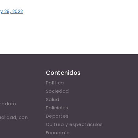
ly 29, 2022
Contenidos
Política
Sociedad
Salud
omodoro
Policiales
Deportes
ualidad, con
Cultura y espectáculos
Economía