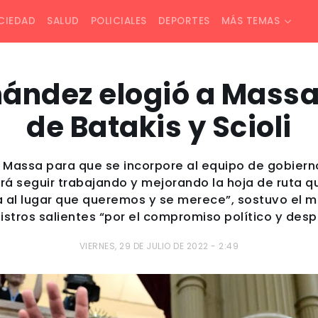
CIEDAD
SALUD
POLICIALES
DEPORTES
MÁS TEMAS
nández elogió a Massa
de Batakis y Scioli
Massa para que se incorpore al equipo de gobierno
irá seguir trabajando y mejorando la hoja de ruta 
na al lugar que queremos y se merece”, sostuvo el 
istros salientes “por el compromiso político y des
VIERNES, 29 DE JULIO DE 2022 - 2:49