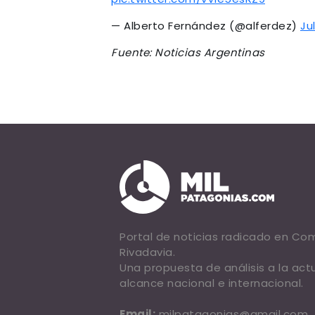
— Alberto Fernández (@alferdez)
Ju
Fuente: Noticias Argentinas
Portal de noticias radicado en C
Rivadavia.
Una propuesta de análisis a la act
alcance nacional e internacional.
Email:
milpatagonias@gmail.com