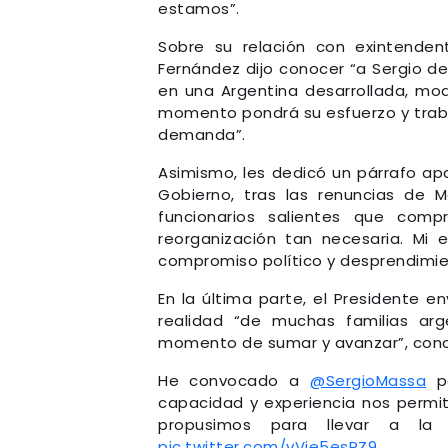
estamos”.
Sobre su relación con exintenden
Fernández dijo conocer “a Sergio 
en una Argentina desarrollada, mod
momento pondrá su esfuerzo y traba
demanda”.
Asimismo, les dedicó un párrafo ap
Gobierno, tras las renuncias de 
funcionarios salientes que comp
reorganización tan necesaria. Mi es
compromiso político y desprendimi
En la última parte, el Presidente 
realidad “de muchas familias ar
momento de sumar y avanzar”, conc
He convocado a
@SergioMassa
pa
capacidad y experiencia nos permit
propusimos para llevar a la
pic.twitter.com/vVie5esRZ9