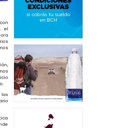
 con
, el
hora
rios
smos
ión,
 nos
icio
o.
 las
ario
tica
onde