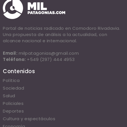
Portal de noticias radicado en Comodoro Rivadavia.
Una propuesta de análisis a la actualidad, con
alcance nacional e internacional.
Email:
milpatagonias@gmail.com
Teléfono:
+549 (297) 444 4953
Contenidos
Política
Sociedad
Salud
Policiales
Deportes
Cultura y espectáculos
Economía