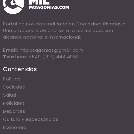
Portal de noticias radicado en Comodoro Rivadavia.
Una propuesta de análisis a la actualidad, con
alcance nacional e internacional.
Email:
milpatagonias@gmail.com
Teléfono:
+549 (297) 444 4953
Contenidos
Política
Sociedad
Salud
Policiales
Deportes
Cultura y espectáculos
Economía