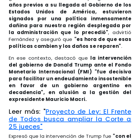
años previos a su llegada al Gobierno de los
Estados Unidos de América, estuvieron
signados por una política inmensamente
dañina para nuestra región desplegada por
la administración que lo precedió"
, advirtió
Fernández y aseguró que
"es hora de que esas
políticas cambien y los daños se reparen"
.
En ese contexto, destacó que
la intervención
del gobierno de Donald Trump ante el Fondo
Monetario Internacional (FMI) "fue decisiva
para facilitar un endeudamiento insostenible
en favor de un gobierno argentino en
decadencia", en alusión a la gestión del
expresidente Mauricio Macri.
Leer más: "
Proyecto de Ley: El Frente
de Todos busca ampliar la Corte a
25 jueces"
Expresó que la intervención de Trump fue
"con el