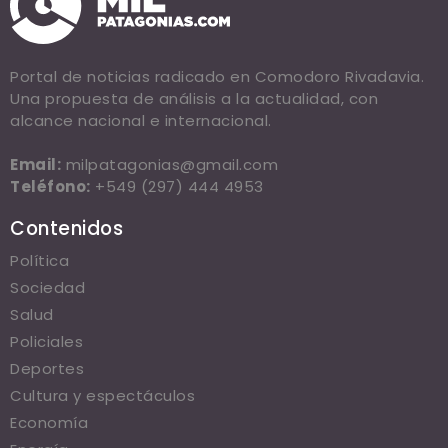
Portal de noticias radicado en Comodoro Rivadavia.
Una propuesta de análisis a la actualidad, con
alcance nacional e internacional.
Email:
milpatagonias@gmail.com
Teléfono:
+549 (297) 444 4953
Contenidos
Política
Sociedad
Salud
Policiales
Deportes
Cultura y espectáculos
Economía