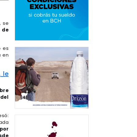
, se
r de
o es
a en
 le
bre
 del
esó:
cada
por
esde