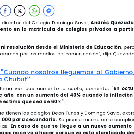
el director del Colegio Domingo Savio,
Andrés Quezada
ento en la matrícula de colegios privados a parti
ni resolución desde el Ministerio de Educación
, per
eramos por los medios de comunicación", dijo Quezad
h: ''Cuando nosotros lleguemos al Gobierno,
a Chubut''
última vez que aumentó la cuota, comentó:
"En octu
te año, con un aumento del 40% cuando la inflación
se estima que sea de 60%"
.
ue tienen los colegios Dean Funes y Domingo Savio, expr
4.000 para secundaria.
Se piensa mucho en lo compli
lias.
En caso de que se llegue a un nuevo aumento 
egios no se va a hacer porque ya está planificado d