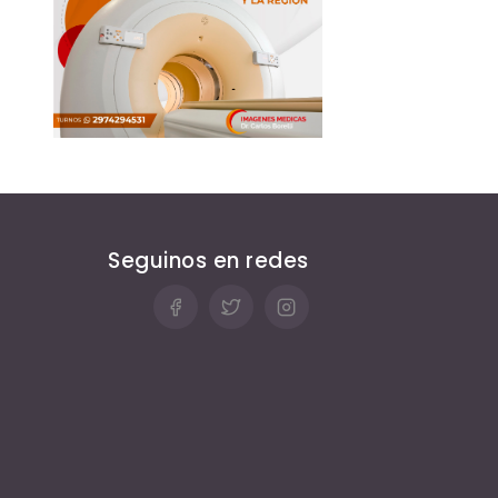
a/abajo
ntar
nuir
men.
Seguinos en redes