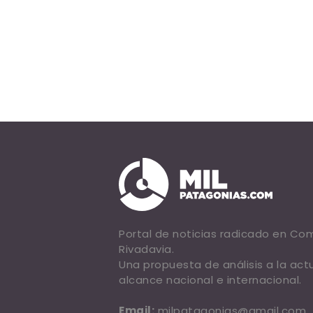
Portal de noticias radicado en C
Rivadavia.
Una propuesta de análisis a la act
alcance nacional e internacional.
Email:
milpatagonias@gmail.com