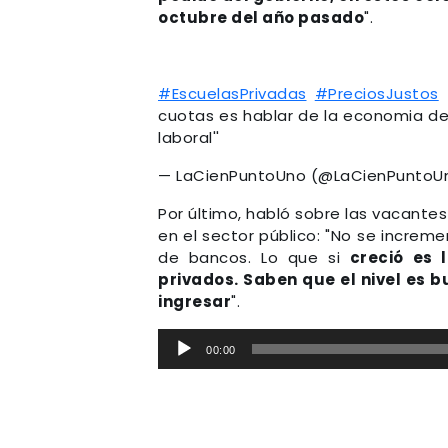
octubre del año pasado
".
#EscuelasPrivadas
#PreciosJustos
cuotas es hablar de la economia de 
laboral''
— LaCienPuntoUno (@LaCienPuntoU
Por último, habló sobre las vacantes
en el sector público: "No se incre
de bancos. Lo que si
creció es 
privados. Saben que el nivel es 
ingresar
".
Reproductor
00:00
de
audio