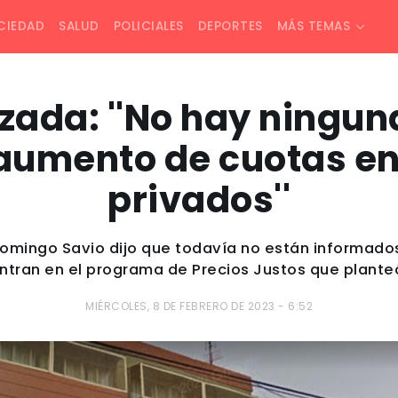
CIEDAD
SALUD
POLICIALES
DEPORTES
MÁS TEMAS
ada: ''No hay ningun
 aumento de cuotas en
privados''
Domingo Savio dijo que todavía no están informados
ntran en el programa de Precios Justos que planteó
MIÉRCOLES, 8 DE FEBRERO DE 2023 - 6:52