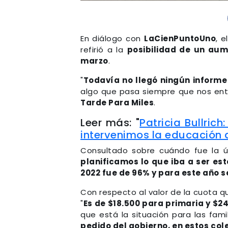
En diálogo con
LaCienPuntoUno
, 
refirió a la
posibilidad de un aum
marzo
.
"
Todavía no llegó ningún informe 
algo que pasa siempre que nos ent
Tarde Para Miles
.
Leer más: "
Patricia Bullric
intervenimos la educación 
Consultado sobre cuándo fue la 
planificamos lo que iba a ser es
2022 fue de 96% y para este año 
Con respecto al valor de la cuota q
"
Es de $18.500 para primaria y $2
que está la situación para las fami
pedido del gobierno, en estos col