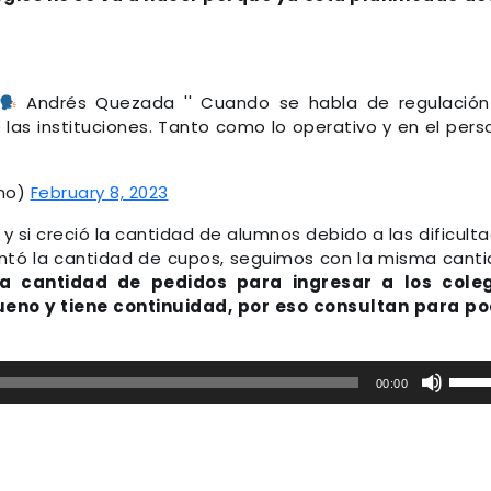
Andrés Quezada '' Cuando se habla de regulació
las instituciones. Tanto como lo operativo y en el pers
no)
February 8, 2023
 y si creció la cantidad de alumnos debido a las dificult
mentó la cantidad de cupos, seguimos con la misma cant
la cantidad de pedidos para ingresar a los coleg
bueno y tiene continuidad, por eso consultan para p
Utiliz
00:00
las
tecla
de
flech