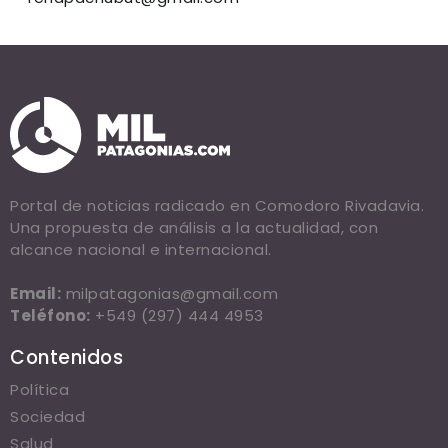
Portal de noticias radicado en Comodoro Rivadavia.
Una propuesta de análisis a la actualidad, con
alcance nacional e internacional.
Email:
milpatagonias@gmail.com
Teléfono:
+549 (297) 444 4953
Contenidos
Política
Sociedad
Salud