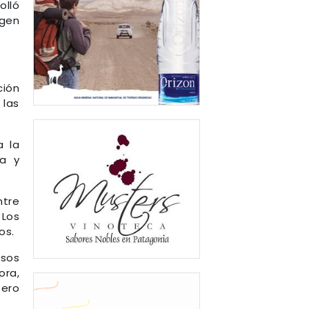
olló
igen
ción
 las
a la
ia y
ntre
 Los
os.
rsos
ora,
tero