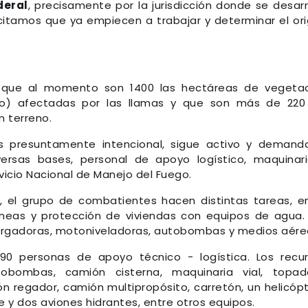
deral
, precisamente por la jurisdicción donde se desarr
icitamos que ya empiecen a trabajar y determinar el or
ó que al momento son 1400 las hectáreas de vegeta
ivo) afectadas por las llamas y que son más de 220
n terreno.
 es presuntamente intencional, sigue activo y demand
versas bases, personal de apoyo logístico, maquinar
icio Nacional de Manejo del Fuego.
, el grupo de combatientes hacen distintas tareas, e
líneas y protección de viviendas con equipos de agua.
rgadoras, motoniveladoras, autobombas y medios aére
90 personas de apoyo técnico - logística. Los recu
obombas, camión cisterna, maquinaria vial, topad
n regador, camión multipropósito, carretón, un helicóp
e y dos aviones hidrantes, entre otros equipos.