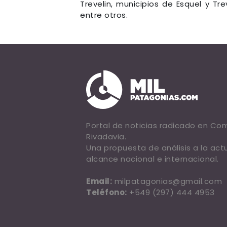
Trevelin, municipios de Esquel y Trev
entre otros.
Portal de noticias radicado en C
Rivadavia.
Una propuesta de análisis a la act
alcance nacional e internacional.
Email:
milpatagonias@gmail.com
Teléfono:
+549 (297) 444 4953