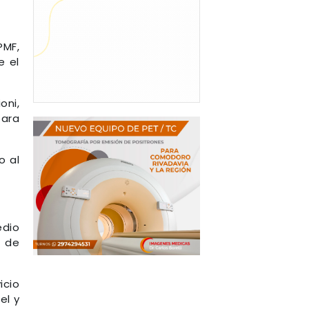
PMF,
e el
oni,
para
o al
edio
a de
icio
el y