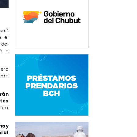
ces”
e el
 del
tá a
iero
e me
rán
ntes
tá a
 hay
eral