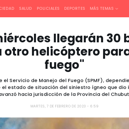
CIEDAD
SALUD
POLICIALES
DEPORTES
MÁS TEMAS
 miércoles llegarán 30 
 otro helicóptero par
fuego"
de el Servicio de Manejo del Fuego (SPMF), dependie
el estado de situación del siniestro ígneo que dio i
avanzó hacia jurisdicción de la Provincia del Chubut
MARTES, 7 DE FEBRERO DE 2023 - 6:59