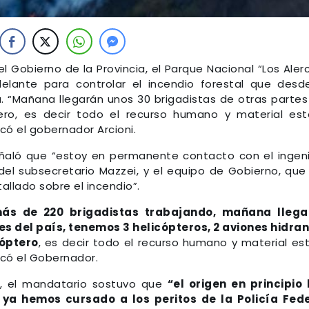
l Gobierno de la Provincia, el Parque Nacional “Los Aler
delante para controlar el incendio forestal que desd
. “Mañana llegarán unos 30 brigadistas de otras partes
tero, es decir todo el recurso humano y material es
icó el gobernador Arcioni.
señaló que “estoy en permanente contacto con el ingen
el subsecretario Mazzei, y el equipo de Gobierno, qu
allado sobre el incendio”.
ás de 220 brigadistas trabajando, mañana llega
es del país, tenemos 3 helicópteros, 2 aviones hidra
cóptero
, es decir todo el recurso humano y material es
licó el Gobernador.
io, el mandatario sostuvo que
“el origen en principio
 ya hemos cursado a los peritos de la Policía Fed