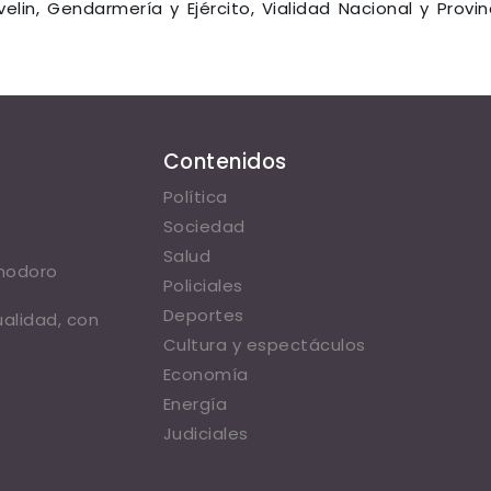
elin, Gendarmería y Ejército, Vialidad Nacional y Provinc
Contenidos
Política
Sociedad
Salud
omodoro
Policiales
Deportes
ualidad, con
Cultura y espectáculos
Economía
Energía
Judiciales