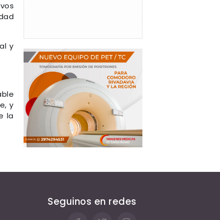
ivos
idad
al y
able
e, y
e la
Seguinos en redes