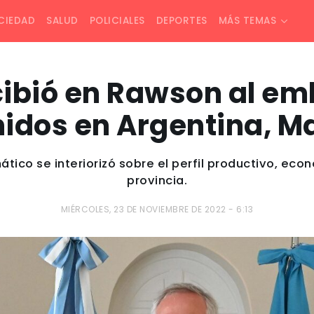
CIEDAD
SALUD
POLICIALES
DEPORTES
MÁS TEMAS
cibió en Rawson al e
idos en Argentina, M
mático se interiorizó sobre el perfil productivo, eco
provincia.
MIÉRCOLES, 23 DE NOVIEMBRE DE 2022 - 6:13