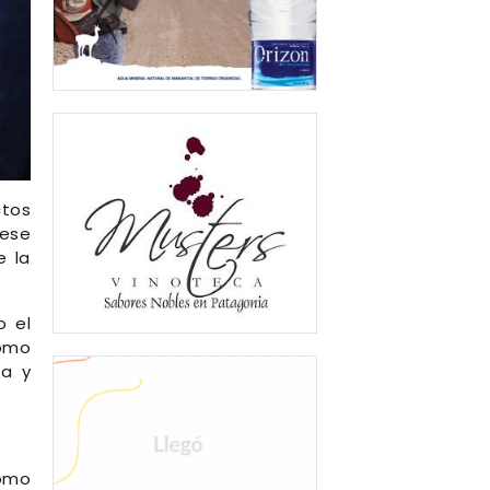
ctos
 ese
e la
o el
como
ra y
como