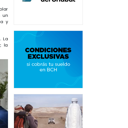
olar
n un
ca y
. La
; la