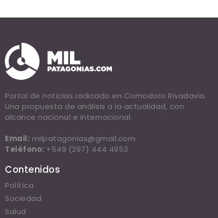
Portal de noticias radicado en Comodoro Rivadavia.
Una propuesta de análisis a la actualidad, con
alcance nacional e internacional.
Email:
milpatagonias@gmail.com
Teléfono:
+549 (297) 444 4953
Contenidos
Política
Sociedad
Salud