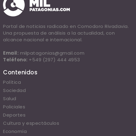
Portal de noticias radicado en Comodoro Rivadavia.
Una propuesta de análisis a la actualidad, con
alcance nacional e internacional.
Email:
milpatagonias@gmail.com
Teléfono:
+549 (297) 444 4953
Contenidos
Política
Sociedad
Salud
Policiales
Deportes
Cultura y espectáculos
Economía