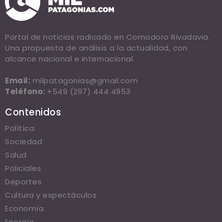
Portal de noticias radicado en Comodoro Rivadavia.
Una propuesta de análisis a la actualidad, con
alcance nacional e internacional.
Email:
milpatagonias@gmail.com
Teléfono:
+549 (297) 444 4953
Contenidos
Política
Sociedad
Salud
Policiales
Deportes
Cultura y espectáculos
Economía
Energía