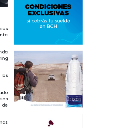
asos
ente
enda
ring
 los
nado
sos
s de
imas