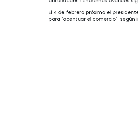
autoridades tendremos avances sign
El 4 de febrero próximo el president
para "acentuar el comercio", según in