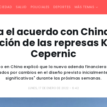
CIEDAD
SALUD
POLICIALES
DEPORTES
MÁS TEMAS
 el acuerdo con China
ción de las represas K
Cepernic
no en China explicó que la nueva adenda financiera
ados por cambios en el diseño previsto inicialment
significativos" durante las próximas semanas.
LUNES, 17 DE ENERO DE 2022 - 6:42