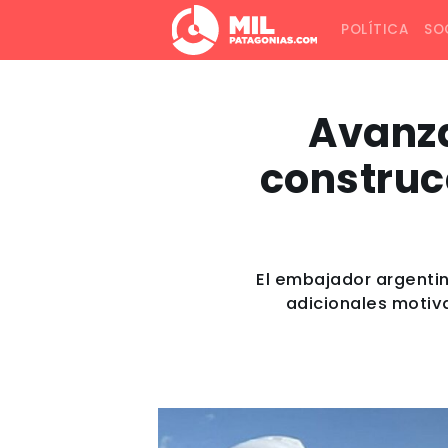
POLÍTICA
SO
Avanza
construc
El embajador argenti
adicionales motiv