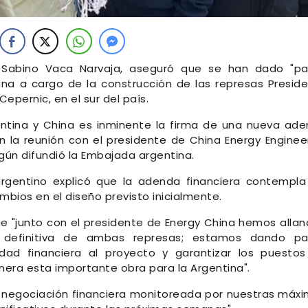
, Sabino Vaca Narvaja, aseguró que se han dado "p
na a cargo de la construcción de las represas Presid
epernic, en el sur del país.
entina y China es inminente la firma de una nueva ad
n la reunión con el presidente de China Energy Enginee
egún difundió la Embajada argentina.
argentino explicó que la adenda financiera contempla
bios en el diseño previsto inicialmente.
ue "junto con el presidente de Energy China hemos alla
n definitiva de ambas represas; estamos dando pa
idad financiera al proyecto y garantizar los puesto
enera esta importante obra para la Argentina".
 negociación financiera monitoreada por nuestras máx