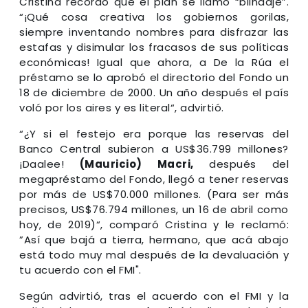
Cristina recordó que el plan se llamó “blindaje”.
“¡Qué cosa creativa los gobiernos gorilas,
siempre inventando nombres para disfrazar las
estafas y disimular los fracasos de sus políticas
económicas!
Igual que ahora, a De la Rúa el
préstamo se lo aprobó el directorio del Fondo un
18 de diciembre de 2000. Un año después el país
voló por los aires y es literal“
, advirtió.
“¿Y si el festejo era porque las reservas del
Banco Central subieron a US$36.799 millones?
¡Daalee!
(Mauricio) Macri,
después del
megapréstamo del Fondo, llegó a tener reservas
por más de US$70.000 millones. (Para ser más
precisos, US$76.794 millones, un 16 de abril como
hoy, de 2019)“, comparó Cristina y le reclamó:
”
Así que bajá a tierra, hermano, que acá abajo
está todo muy mal después de la devaluación y
tu acuerdo con el FMI".
Según advirtió,
tras el acuerdo con el FMI y la