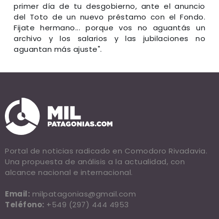
primer día de tu desgobierno, ante el anuncio
del Toto de un nuevo préstamo con el Fondo.
Fijate hermano... porque vos
no aguantás un
archivo y los salarios y las jubilaciones no
aguantan más ajuste
".
Portal de noticias radicado en Comodoro Rivadavia.
Una propuesta de análisis a la actualidad, con
alcance nacional e internacional.
Email:
milpatagonias@gmail.com
Teléfono:
+549 (297) 444 4953