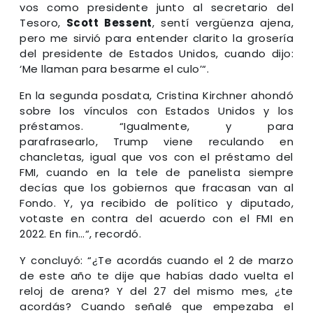
vos como presidente junto al secretario del
Tesoro,
Scott Bessent
,
sentí vergüenza ajena,
pero me sirvió para entender clarito la grosería
del presidente de Estados Unidos, cuando dijo:
‘Me llaman para besarme el culo’“.
En la segunda posdata, Cristina Kirchner ahondó
sobre los vínculos con Estados Unidos y los
préstamos. “Igualmente, y para
parafrasearlo,
Trump viene reculando en
chancletas, igual que vos con el préstamo del
FMI, cuando en la tele de panelista siempre
decías que los gobiernos que fracasan van al
Fondo.
Y, ya recibido de político y diputado,
votaste en contra del acuerdo con el FMI en
2022. En fin…“, recordó.
Y concluyó: “¿Te acordás cuando el 2 de marzo
de este año te dije que habías dado vuelta el
reloj de arena? Y del 27 del mismo mes, ¿te
acordás? Cuando señalé que empezaba el