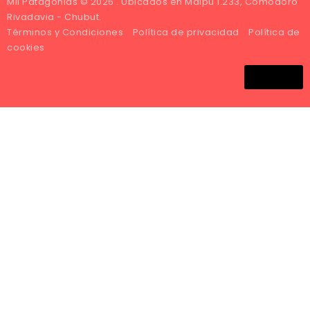
Mil Patagonias © 2026 . Ubicados en Maipú 1.233, Comodoro
Rivadavia - Chubut.
Términos y Condiciones
Política de privacidad
Política de
cookies