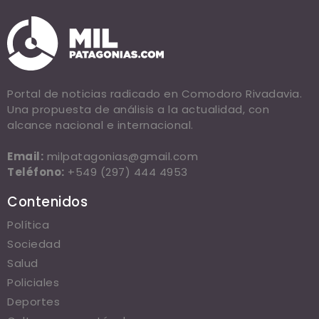
Portal de noticias radicado en Comodoro Rivadavia.
Una propuesta de análisis a la actualidad, con
alcance nacional e internacional.
Email:
milpatagonias@gmail.com
Teléfono:
+549 (297) 444 4953
Contenidos
Política
Sociedad
Salud
Policiales
Deportes