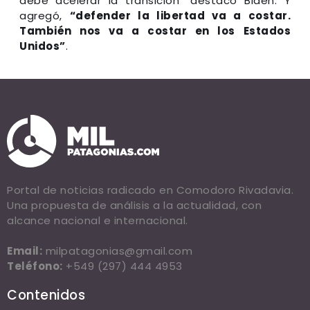
debe acelerar la transición" destacó Biden. Y
agregó,
“defender la libertad va a costar.
También nos va a costar en los Estados
Unidos”
.
Portal de noticias radicado en Comodoro Rivadavia.
Una propuesta de análisis a la actualidad, con
alcance nacional e internacional.
Email:
milpatagonias@gmail.com
Teléfono:
+549 (297) 444 4953
Contenidos