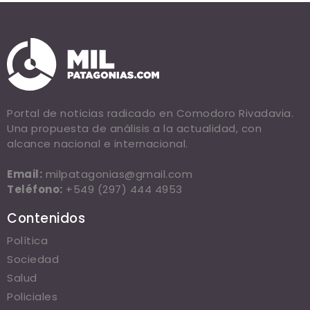
Portal de noticias radicado en Comodoro Rivadavia.
Una propuesta de análisis a la actualidad, con
alcance nacional e internacional.
Email:
milpatagonias@gmail.com
Teléfono:
+549 (297) 444 4953
Contenidos
Política
Sociedad
Salud
Policiales