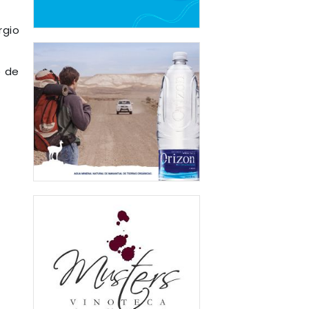
rgio
e de