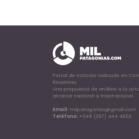
Portal de noticias radicado en C
Rivadavia.
Una propuesta de análisis a la act
alcance nacional e internacional.
Email:
milpatagonias@gmail.com
Teléfono:
+549 (297) 444 4953