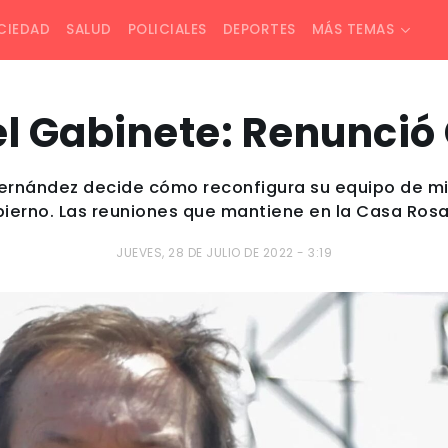
CIEDAD
SALUD
POLICIALES
DEPORTES
MÁS TEMAS
l Gabinete: Renunció 
Fernández decide cómo reconfigura su equipo de min
ierno. Las reuniones que mantiene en la Casa Ros
JUEVES, 28 DE JULIO DE 2022 - 3:19