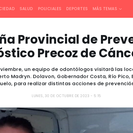
CIEDAD
SALUD
POLICIALES
DEPORTES
MÁS TEMAS
 Provincial de Prev
stico Precoz de Cánc
 noviembre, un equipo de odontólogos visitará las 
erto Madryn. Dolavon, Gobernador Costa, Río Pico,
uelo, para realizar distintas acciones de prevenció
LUNES, 30 DE OCTUBRE DE 2023 - 5:15