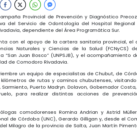
Campaña Provincial de Prevención y Diagnóstico Preco
iva del Servicio de Odontología del Hospital Regional 
vadavia, dependiente del Área Programática Sur.
a con el apoyo de la cartera sanitaria provincial, el 
ncias Naturales y Ciencias de la Salud (FCNyCS) d
nia “San Juan Bosco” (UNPSJB), y el acompañamiento d
idad de Comodoro Rivadavia.
oviembre un equipo de especialistas de Chubut, de Cór
 kilómetros de rutas y caminos chubutenses, visitando
 Sarmiento, Puerto Madryn. Dolavon, Gobernador Costa,
uelo, para realizar distintas acciones de prevenci
tólogas comodorenses Romina Andrian y Astrid Mülle
onal de Córdoba (UNC), Gerardo Gilligan y, desde el Co
del Milagro de la provincia de Salta, Juan Martín Piment