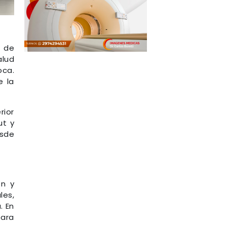
 de
alud
oca.
e la
rior
ut y
esde
ón y
les,
. En
para