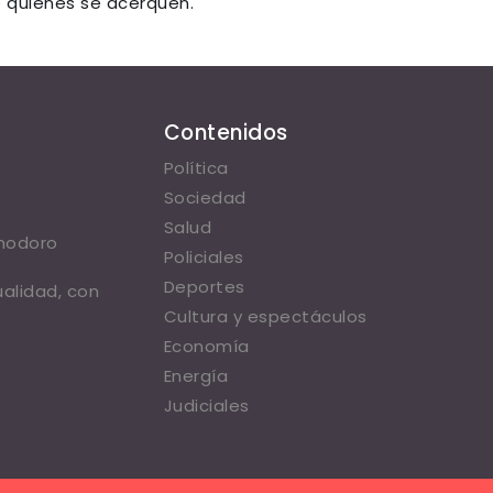
e quienes se acerquen.
Contenidos
Política
Sociedad
Salud
omodoro
Policiales
Deportes
ualidad, con
Cultura y espectáculos
Economía
Energía
Judiciales