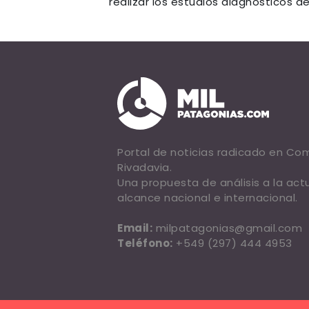
realizar los estudios diagnósticos d
Portal de noticias radicado en C
Rivadavia.
Una propuesta de análisis a la act
alcance nacional e internacional.
Email:
milpatagonias@gmail.com
Teléfono:
+549 (297) 444 4953