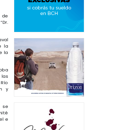
z de
“Dr.
aval
e la
e la
doba
 las
 Río
ón y
r se
mité
el e