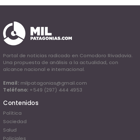
Portal de noticias radicado en Comodoro Rivadavia.
Una propuesta de análisis a la actualidad, con
alcance nacional e internacional.
Email:
milpatagonias@gmail.com
Teléfono:
+549 (297) 444 4953
Contenidos
Política
Sociedad
Salud
Policiales