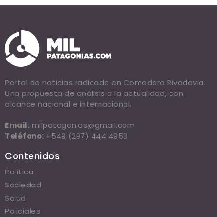
Portal de noticias radicado en Comodoro Rivadavia.
Una propuesta de análisis a la actualidad, con
alcance nacional e internacional.
Email:
milpatagonias@gmail.com
Teléfono:
+549 (297) 444 4953
Contenidos
Política
Sociedad
Salud
Policiales