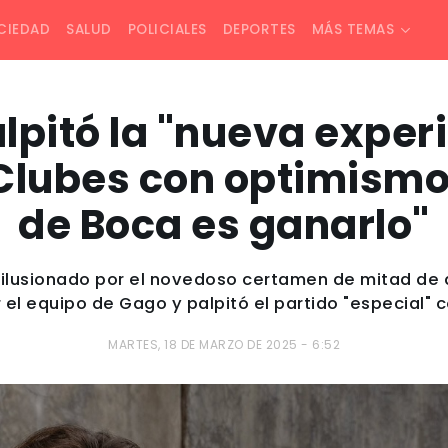
CIEDAD
SALUD
POLICIALES
DEPORTES
MÁS TEMAS
lpitó la "nueva experi
Clubes con optimismo: 
de Boca es ganarlo"
 ilusionado por el novedoso certamen de mitad de 
 el equipo de Gago y palpitó el partido "especial" 
MARTES, 18 DE MARZO DE 2025 - 6:52