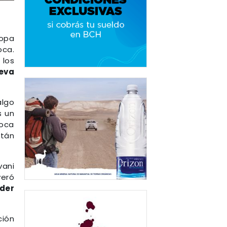
opa
oca.
 los
ueva
algo
s un
Boca
itán
vani
veró
oder
ción