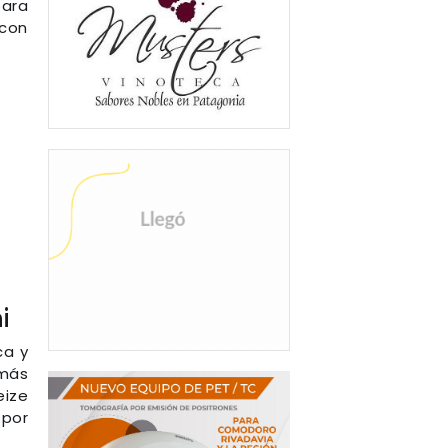
para
 con
i
ca y
"más
eize
 por