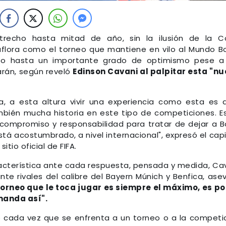
recho hasta mitad de año, sin la ilusión de la C
 aflora como el torneo que mantiene en vilo al Mundo B
uso hasta un importante grado de optimismo pese a
arán, según reveló
Edinson Cavani al palpitar esta "n
a, a esta altura vivir una experiencia como esta es 
bién mucha historia en este tipo de competiciones. E
compromiso y responsabilidad para tratar de dejar a 
stá acostumbrado, a nivel internacional", expresó el cap
itio oficial de FIFA.
acterística ante cada respuesta, pensada y medida, Ca
nte rivales del calibre del Bayern Múnich y Benfica, ase
torneo que le toca jugar es siempre el máximo, es p
manda así".
e cada vez que se enfrenta a un torneo o a la competi