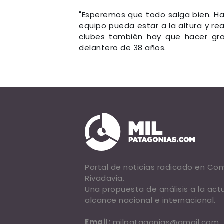
"Esperemos que todo salga bien. Ha
equipo pueda estar a la altura y r
clubes también hay que hacer gran
delantero de 38 años.
Portal de noticias radicado en C
Rivadavia.
Una propuesta de análisis a la act
alcance nacional e internacional.
Email:
milpatagonias@gmail.com