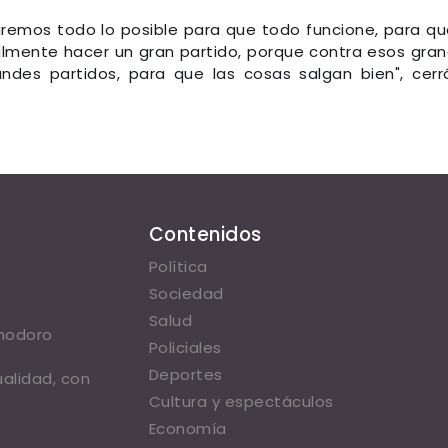
remos todo lo posible para que todo funcione, para qu
ealmente hacer un gran partido, porque contra esos gra
des partidos, para que las cosas salgan bien", cerr
Contenidos
Política
Sociedad
Salud
omodoro
Policiales
Deportes
ualidad, con
Cultura y espectáculos
Economía