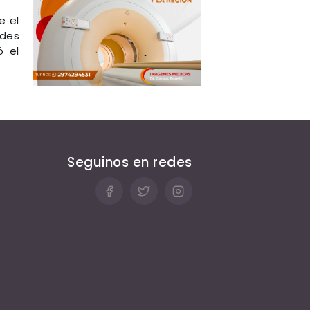
e el
ndes
ó el
Seguinos en redes