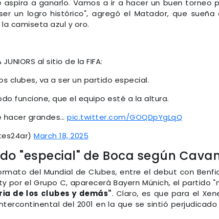
aspira a ganarlo. Vamos a ir a hacer un buen torneo 
er un logro histórico", agregó el Matador, que sueña
 la camiseta azul y oro.
JUNIORS al sitio de la FIFA:
 los clubes, va a ser un partido especial.
o funcione, que el equipo esté a la altura.
e hacer grandes…
pic.twitter.com/GOQDpYgLqQ
tes24ar)
March 18, 2025
ido "especial" de Boca según Cavan
ormato del Mundial de Clubes, entre el debut con Benfi
ity por el Grupo C, aparecerá Bayern Múnich, el partido 
oria de los clubes y demás"
. Claro, es que para el Xen
ntercontinental del 2001 en la que se sintió perjudicado