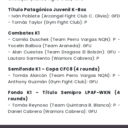
Título Patagónico Juvenil K-Box
- Iván Poblete (Arcangel Fight Club C. Olivia): GFD
- Tomás Taylor (Gym Fight Club): P
Combates K1
- Camila Duschek (Team Perro Vargas NQN): P -
Yocelin Balboa (Team Araneda): GFU
- Alan Cuestas (Team Dragaos El Bolsón): GFU -
Lautaro Sarmiento (Warriors Cabrera): P
Semifondo K1 – Copa CFC8 (4 rounds)
- Tomás Alarcón (Team Perro Vargas NQN): P -
Anthony Guzmán (Gym Fight Club): GFU
Fondo K1 – Título Semipro LPAF-WKN (4
rounds)
- Tomás Reynoso (Team Quintana B. Blanca): P -
Daniel Cabrera (Warriors Cabrera): GFU