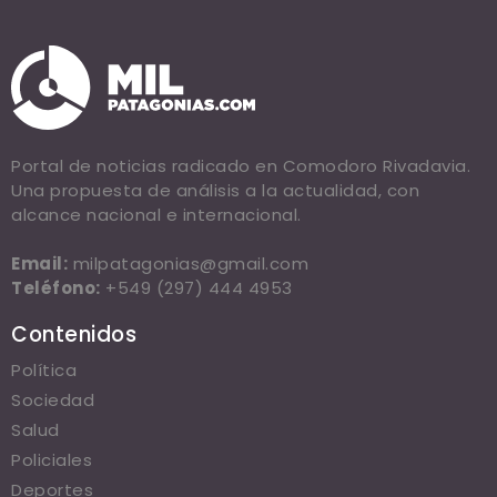
Portal de noticias radicado en Comodoro Rivadavia.
Una propuesta de análisis a la actualidad, con
alcance nacional e internacional.
Email:
milpatagonias@gmail.com
Teléfono:
+549 (297) 444 4953
Contenidos
Política
Sociedad
Salud
Policiales
Deportes