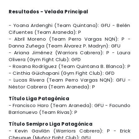
Resultados - Velada Principal
- Yoana Ardenghi (Team Quintana): GFU - Belén
Cifuentes (Team Araneda): P
- Abril Moreno (Team Perro Vargas NQN): P -
Danna Zuñega (Team Álvarez P. Madryn): GFU
- Ariana Jiménez (Warriors Cabrera): P - Laura
Olivera (Gym Fight Club): GFD
- Roxana Rodríguez (Team Quintana B. Blanca): P
- Cinthia Güichapani (Gym Fight Club): GFD
- Lucas Rivera (Team Perro Vargas NQN): GFU -
Néstor Cabrera (Team Araneda): P
Título Liga Patagónica
- Francisco Haro (Team Araneda): GFU - Facundo
Barrionuevo (Team Rivas): P
Título Semipro Liga Patagónica
- Kevin Gavilán (Warriors Cabrera): P - Erick
Cheuque (Muñoz Fight Club): GFU