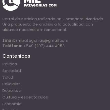
Portal de noticias radicado en Comodoro Rivadavia.
Una propuesta de análisis a la actualidad, con
alcance nacional e internacional.
Email:
milpatagonias@gmail.com
Teléfono:
+549 (297) 444 4953
Contenidos
Política
Sociedad
Salud
Policiales
Deportes
Cultura y espectáculos
Economía