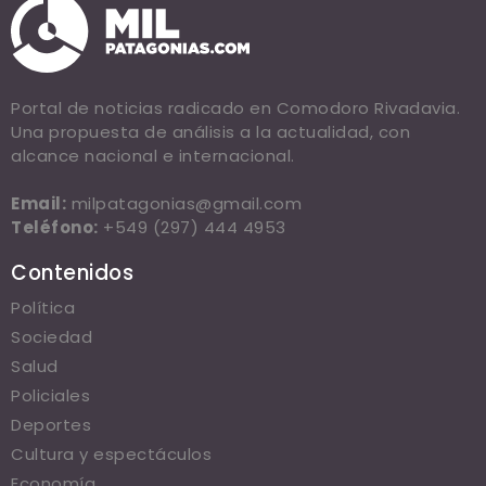
Portal de noticias radicado en Comodoro Rivadavia.
Una propuesta de análisis a la actualidad, con
alcance nacional e internacional.
Email:
milpatagonias@gmail.com
Teléfono:
+549 (297) 444 4953
Contenidos
Política
Sociedad
Salud
Policiales
Deportes
Cultura y espectáculos
Economía