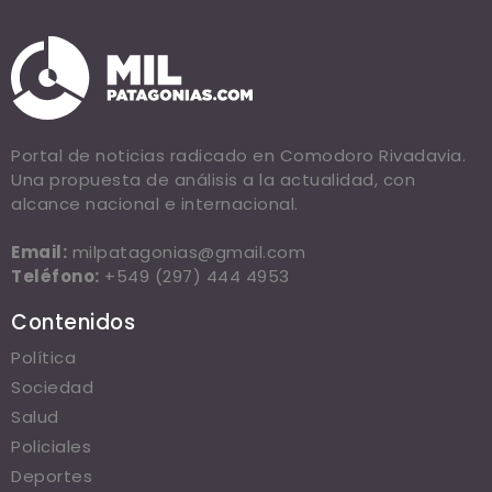
Portal de noticias radicado en Comodoro Rivadavia.
Una propuesta de análisis a la actualidad, con
alcance nacional e internacional.
Email:
milpatagonias@gmail.com
Teléfono:
+549 (297) 444 4953
Contenidos
Política
Sociedad
Salud
Policiales
Deportes