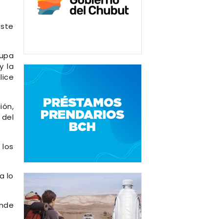
este
rupa
y la
lice
ión,
 del
 los
a lo
onde