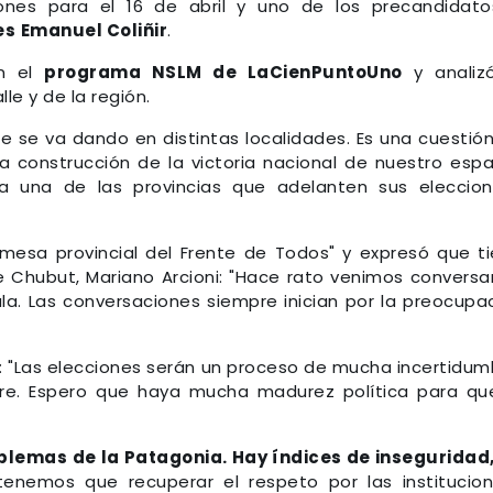
nes para el 16 de abril y uno de los precandidat
es
Emanuel Coliñir
.
on el
programa NSLM de LaCienPuntoUno
y analiz
lle y de la región.
e se va dando en distintas localidades. Es una cuestió
La construcción de la victoria nacional de nuestro espa
da una de las provincias que adelanten sus eleccion
 mesa provincial del Frente de Todos" y expresó que t
 Chubut, Mariano Arcioni: "Hace rato venimos convers
la. Las conversaciones siempre inician por la preocupa
ew: "Las elecciones serán un proceso de mucha incertidum
bre. Espero que haya mucha madurez política para qu
blemas de la Patagonia. Hay índices de inseguridad
tenemos que recuperar el respeto por las institucion