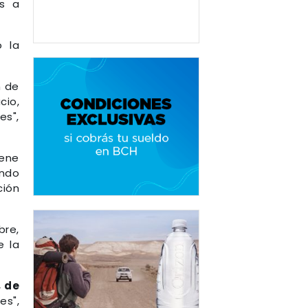
os a
ó la
n de
cio,
es",
iene
ando
ción
bre,
e la
, de
es",