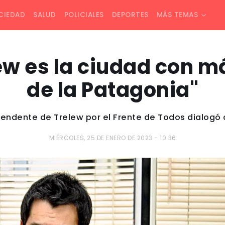
CIEDAD
SALUD
POLICIALES
DEPORTES
MÁS TEMAS
elew es la ciudad con 
de la Patagonia"
ntendente de Trelew por el Frente de Todos dialogó
MIÉRCOLES, 25 DE ENERO DE 2023 - 10:36