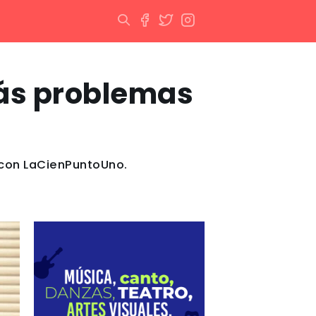
más problemas
 con LaCienPuntoUno.