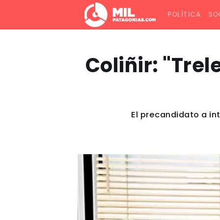
POLÍTICA
SO
Coliñir: "Tr
El precandidato a i