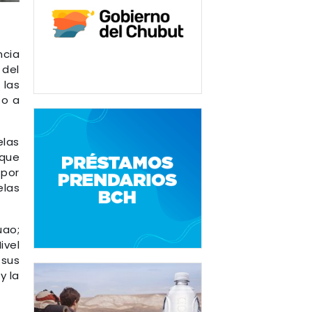
ncia
 del
 las
so a
elas
 que
 por
elas
uao;
ivel
 sus
y la