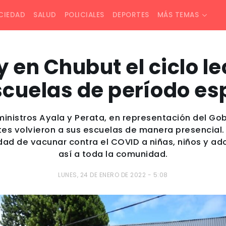
CIEDAD
SALUD
POLICIALES
DEPORTES
MÁS TEMAS
en Chubut el ciclo le
scuelas de período es
ministros Ayala y Perata, en representación del Go
s volvieron a sus escuelas de manera presencial. 
dad de vacunar contra el COVID a niñas, niños y a
así a toda la comunidad.
LUNES, 24 DE ENERO DE 2022 - 5:08