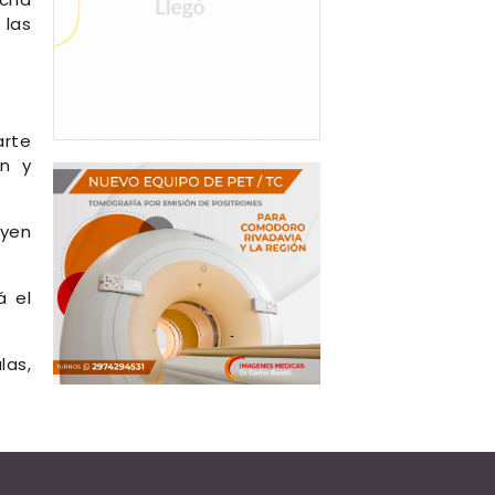
 las
arte
ón y
uyen
á el
las,