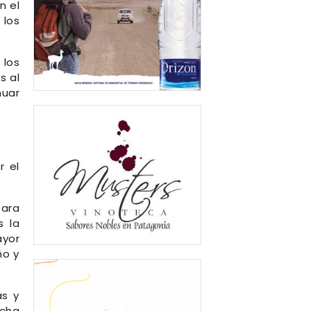
n el
 los
 los
s al
nuar
r el
para
s la
ayor
ño y
as y
icha