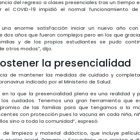
ancia del regreso a clases presenciales tras un tiempo e
r el COVID-19 impidió el normal funcionamiento de
 una enorme satisfacción iniciar un nuevo año con
e dos años que fueron complejos pero en los que gracia
milias y de los propios estudiantes se pudo conti
e otros modos”, dijo.
ostener la presencialidad
ancia de mantener las medidas de cuidado y completa
onavirus indicado por el Ministerio de Salud.
n la que la presencialidad plena es una realidad y 
 los cuidados. Tenemos una gran herramienta que e
promiso de las familias para que tengamos a la m
scentes con protección pues la vacuna en cada niña, ni
llos sino a toda la comunidad”, expresó.
de limpieza y material didáctico, que incluye películ
s niveles Inicial, Primario y Secundario que asisten a d