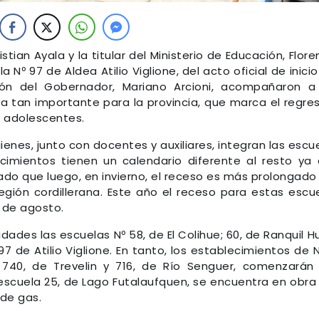
istian Ayala y la titular del Ministerio de Educación, Flore
a Nº 97 de Aldea Atilio Viglione, del acto oficial de inicio
ción del Gobernador, Mariano Arcioni, acompañaron a
 tan importante para la provincia, que marca el regre
y adolescentes.
enes, junto con docentes y auxiliares, integran las escu
cimientos tienen un calendario diferente al resto ya
o que luego, en invierno, el receso es más prolongado
egión cordillerana. Este año el receso para estas escu
2 de agosto.
vidades las escuelas Nº 58, de El Colihue; 60, de Ranquil H
7 de Atilio Viglione. En tanto, los establecimientos de N
 740, de Trevelin y 716, de Río Senguer, comenzarán
 escuela 25, de Lago Futalaufquen, se encuentra en obra 
 de gas.