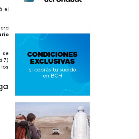
á el
mera
ario
s se
a 7)
 los
iga