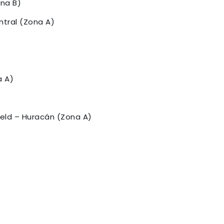
ona B)
ntral (Zona A)
a A)
ield – Huracán (Zona A)