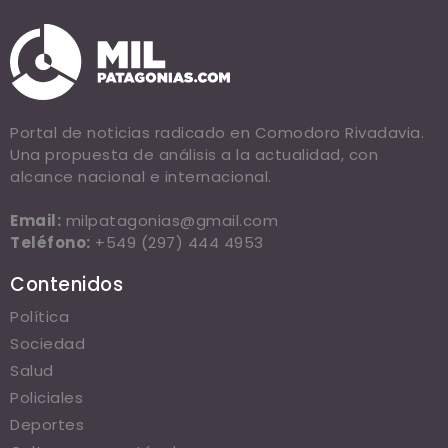
Portal de noticias radicado en Comodoro Rivadavia.
Una propuesta de análisis a la actualidad, con
alcance nacional e internacional.
Email:
milpatagonias@gmail.com
Teléfono:
+549 (297) 444 4953
Contenidos
Política
Sociedad
Salud
Policiales
Deportes