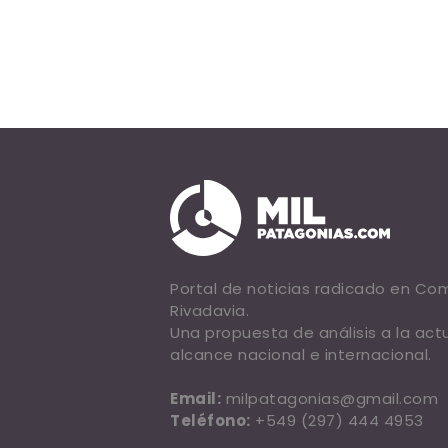
Portal de noticias radicado en C
Rivadavia.
Una propuesta de análisis a la act
alcance nacional e internacional.
Email:
milpatagonias@gmail.com
Teléfono:
+549 (297) 444 4953