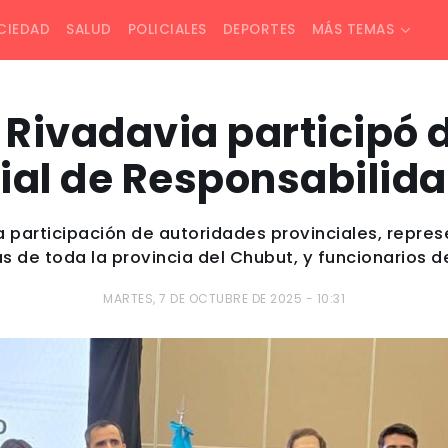
CIEDAD
SALUD
POLICIALES
DEPORTES
MÁS TEMAS
Rivadavia participó d
ial de Responsabilida
a participación de autoridades provinciales, repre
 de toda la provincia del Chubut, y funcionarios d
MARTES, 7 DE OCTUBRE DE 2025 - 10:31