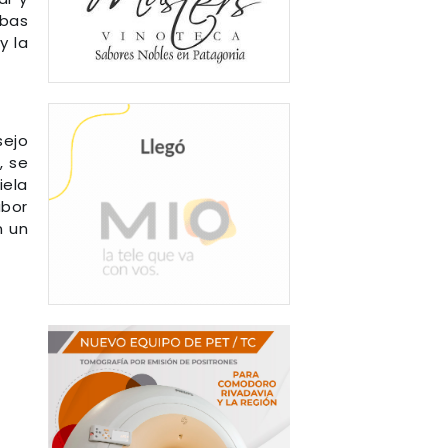
bas
y la
sejo
, se
iela
abor
n un