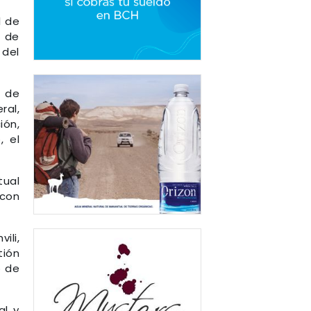
l de
 de
 del
o de
ral,
ión,
, el
tual
 con
ili,
tión
o de
al y