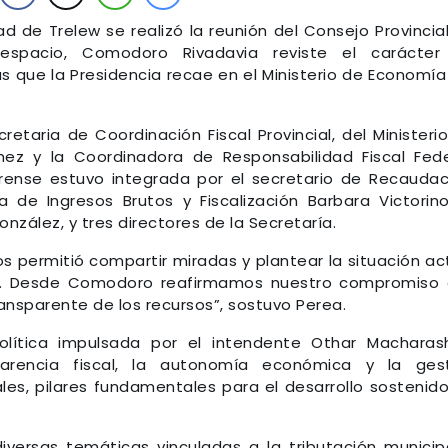
d de Trelew se realizó la reunión del Consejo Provincia
 espacio, Comodoro Rivadavia reviste el carácter
s que la Presidencia recae en el Ministerio de Economía
retaria de Coordinación Fiscal Provincial, del Ministeri
ez y la Coordinadora de Responsabilidad Fiscal Fede
rense estuvo integrada por el secretario de Recaudac
a de Ingresos Brutos y Fiscalización Barbara Victorino
zález, y tres directores de la Secretaría.
os permitió compartir miradas y plantear la situación ac
cal. Desde Comodoro reafirmamos nuestro compromiso
ansparente de los recursos”, sostuvo Perea.
lítica impulsada por el intendente Othar Macharashv
parencia fiscal, la autonomía económica y la ges
les, pilares fundamentales para el desarrollo sostenid
iversas temáticas vinculadas a la tributación municip