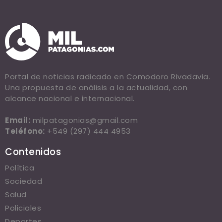
Portal de noticias radicado en Comodoro Rivadavia.
Una propuesta de análisis a la actualidad, con
alcance nacional e internacional.
Email:
milpatagonias@gmail.com
Teléfono:
+549 (297) 444 4953
Contenidos
Política
Sociedad
Salud
Policiales
Deportes