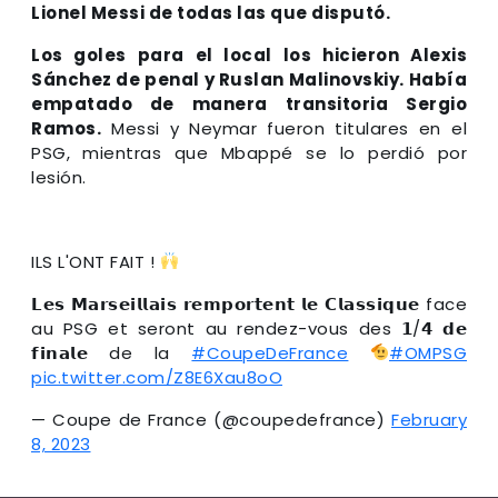
Lionel Messi de todas las que disputó.
Los goles para el local los hicieron Alexis
Sánchez de penal y Ruslan Malinovskiy. Había
empatado de manera transitoria Sergio
Ramos.
Messi y Neymar fueron titulares en el
PSG, mientras que Mbappé se lo perdió por
lesión.
ILS L'ONT FAIT !
𝗟𝗲𝘀 𝗠𝗮𝗿𝘀𝗲𝗶𝗹𝗹𝗮𝗶𝘀 𝗿𝗲𝗺𝗽𝗼𝗿𝘁𝗲𝗻𝘁 𝗹𝗲 𝗖𝗹𝗮𝘀𝘀𝗶𝗾𝘂𝗲 face
au PSG et seront au rendez-vous des 𝟭/𝟰 𝗱𝗲
𝗳𝗶𝗻𝗮𝗹𝗲 de la
#CoupeDeFrance
#OMPSG
pic.twitter.com/Z8E6Xau8oO
— Coupe de France (@coupedefrance)
February
8, 2023