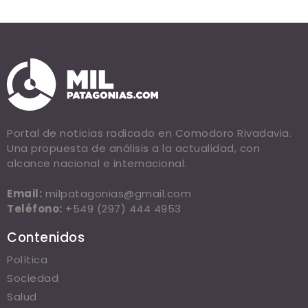
Portal de noticias radicado en Comodoro Rivadavia.
Una propuesta de análisis a la actualidad, con
alcance nacional e internacional.
Email:
milpatagonias@gmail.com
Teléfono:
+549 (297) 444 4953
Contenidos
Política
Sociedad
Salud