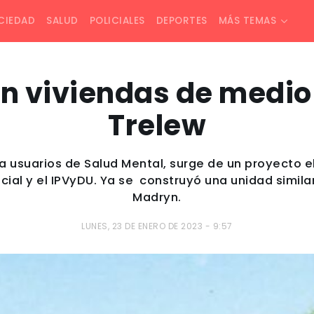
CIEDAD
SALUD
POLICIALES
DEPORTES
MÁS TEMAS
án viviendas de medio
Trelew
o a usuarios de Salud Mental, surge de un proyecto 
ncial y el IPVyDU. Ya se construyó una unidad simila
Madryn.
LUNES, 23 DE ENERO DE 2023 - 9:57