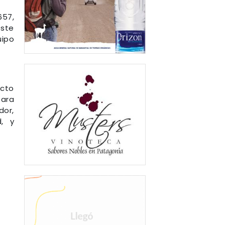
657,
este
uipo
ecto
para
dor,
d, y