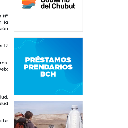
a Nº
n la
ción
s 12
ras.
eb:
lud,
alud
este