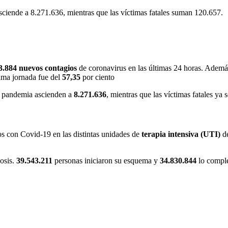
asciende a 8.271.636, mientras que las víctimas fatales suman 120.657.
3.884
nuevos contagios
de coronavirus en las últimas 24 horas. Adem
tima jornada fue del
57,35
por ciento
 la pandemia ascienden a
8.271.636
, mientras que las víctimas fatales ya
s con Covid-19 en las distintas unidades de
terapia intensiva (UTI)
de
osis.
39.543.211
personas iniciaron su esquema y
34.830.844
lo comple