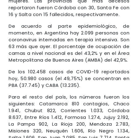
mujeres. Las provincias que más decesos
reportaron fueron Córdoba con 30, Santa Fe con
16 y Salta con 15 fallecidos, respectivamente.
De acuerdo al parte epidemiológico, de
momento, en Argentina hay 2.099 personas con
coronavirus internadas en terapia intensiva. Son
63 más que ayer. El porcentaje de ocupación de
camas a nivel nacional es del 43,2% y en el Área
Metropolitana de Buenos Aires (AMBA) del 42,9%.
De los 102.458 casos de COVID-19 reportados
hoy, 50.980 casos (el 49,75%) se concentran en
PBA (37.745) y CABA (13.235).
Para el resto del país, los números fueron los
siguientes: Catamarca 810 contagios, Chaco
1.941, Chubut 822, Corrientes 1.033, Córdoba
8.637, Entre Ríos 1.412, Formosa 1.274, Jujuy 2.192,
La Pampa 902, La Rioja 200, Mendoza 2.783,
Misiones 320, Neuquén 1.606, Río Negro 1.134,
Salta 1.606, San Juan 2.085, San Luis 7.714, Santa