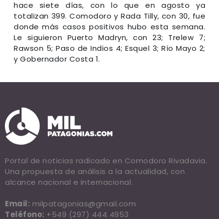
hace siete días, con lo que en agosto ya
totalizan 399. Comodoro y Rada Tilly, con 30, fue
donde más casos positivos hubo esta semana.
Le siguieron Puerto Madryn, con 23; Trelew 7;
Rawson 5; Paso de Indios 4; Esquel 3; Río Mayo 2;
y Gobernador Costa 1.
Portal de noticias radicado en Comodoro Rivadavia.
Una propuesta de análisis a la actualidad, con
alcance nacional e internacional.
Email:
milpatagonias@gmail.com
Teléfono:
+549 (297) 444 4953