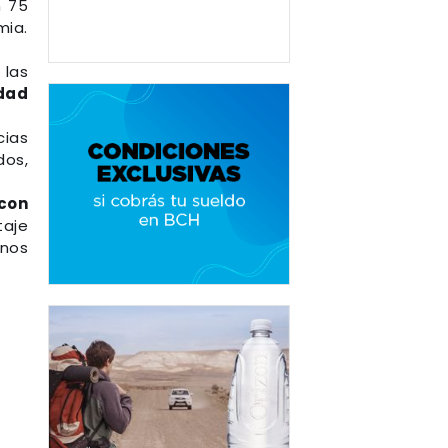
n 75
mia.
 las
idad
cias
dos,
con
taje
enos