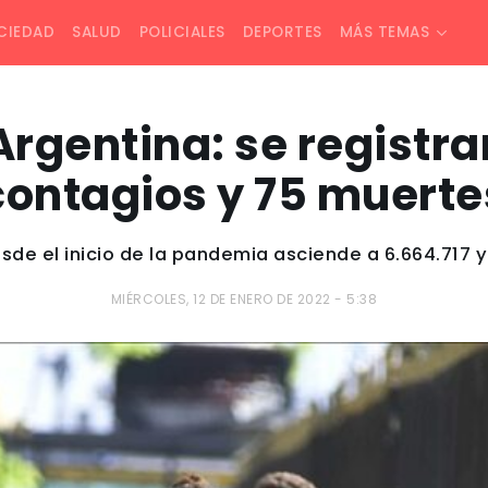
CIEDAD
SALUD
POLICIALES
DEPORTES
MÁS TEMAS
rgentina: se registra
contagios y 75 muerte
esde el inicio de la pandemia asciende a 6.664.717 y 
MIÉRCOLES, 12 DE ENERO DE 2022 - 5:38