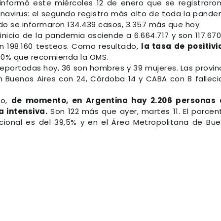
n informó este miércoles 12 de enero que se registraro
navirus: el segundo registro más alto de toda la pande
ndo se informaron 134.439 casos, 3.357 más que hoy.
 inicio de la pandemia asciende a 6.664.717 y son 117.670
on 198.160 testeos. Como resultado,
la tasa de positiv
 10% que recomienda la OMS.
 reportadas hoy, 36 son hombres y 39 mujeres. Las provin
Buenos Aires con 24, Córdoba 14 y CABA con 8 falleci
co,
de momento, en Argentina hay 2.206 personas 
 intensiva.
Son 122 más que ayer, martes 11. El porcen
ional es del 39,5% y en el Área Metropolitana de Bu