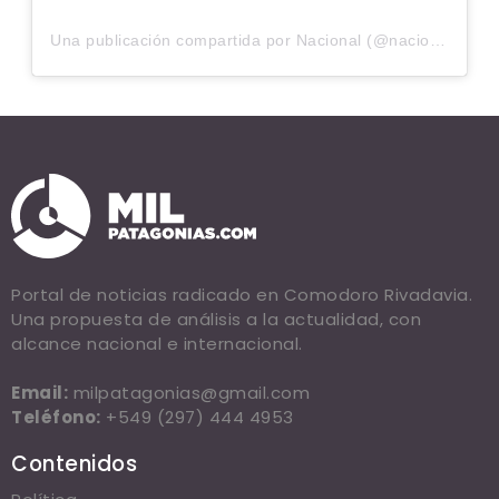
Una publicación compartida por Nacional (@nacional.bar)
Portal de noticias radicado en Comodoro Rivadavia.
Una propuesta de análisis a la actualidad, con
alcance nacional e internacional.
Email:
milpatagonias@gmail.com
Teléfono:
+549 (297) 444 4953
Contenidos