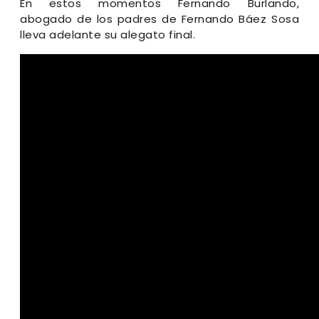
En estos momentos Fernando Burlando,
abogado de los padres de Fernando Báez Sosa
lleva adelante su alegato final.